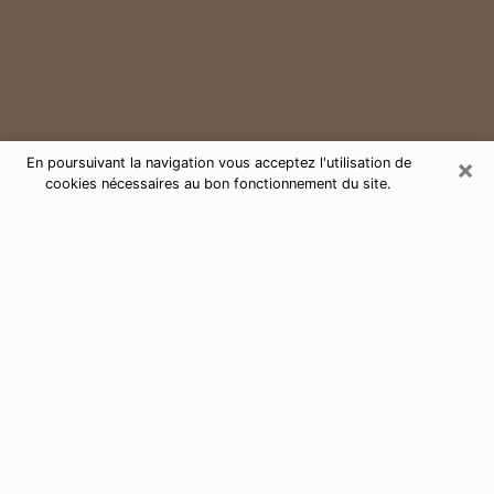
×
En poursuivant la navigation vous acceptez l'utilisation de
cookies nécessaires au bon fonctionnement du site.
Consultation de voyance par
téléphone à Bellerive-sur-Allier
03700
Aujourd'hui, la voyance est perçue comme étant une
discipline susceptible de fournir et de faire connaître
plusieurs paramètres de la vie d'une personne que ce
soit sur son passé, son présent ou son futur. Elle
permet de révéler les faits essentiels de sa vie qui l'ont
échappé. Bon nombre de personnes s'adonnent à
cette pratique à cause de la portée et de l'envergure