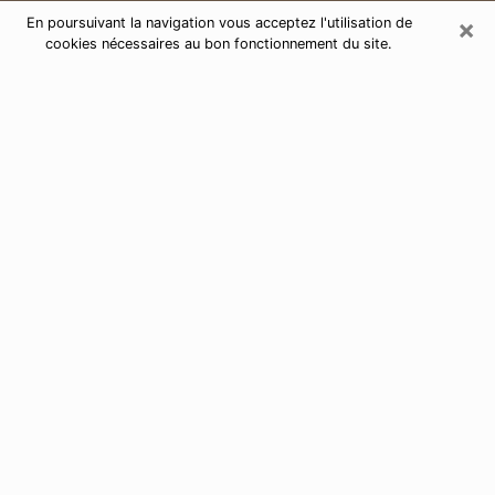
×
En poursuivant la navigation vous acceptez l'utilisation de
cookies nécessaires au bon fonctionnement du site.
Consultation de voyance par
téléphone à Domérat 03410
Aujourd'hui, la voyance est perçue comme étant une
discipline susceptible de fournir et de faire connaître
plusieurs paramètres de la vie d'une personne que ce
soit sur son passé, son présent ou son futur. Elle
permet de révéler les faits essentiels de sa vie qui l'ont
échappé. Bon nombre de personnes s'adonnent à
cette pratique à cause de la portée et de l'envergure
que cela comporte. Toutefois, se procurer les services
d'un voyant ou voyante n'est pas chose aisée. En
trouver un qui effectue des prédictions efficaces et
maîtrise parfaitement les arts divinatoires est tout
aussi problématique. Pour ce faire, effectuer un choix
parfait afin de jouir d'une voyance sérieuse devient