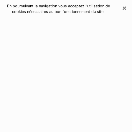
×
En poursuivant la navigation vous acceptez l'utilisation de
cookies nécessaires au bon fonctionnement du site.
Consultation de voyance par
téléphone à Pélissanne 13330
Aujourd'hui, la voyance est perçue comme étant une
discipline susceptible de fournir et de faire connaître
plusieurs paramètres de la vie d'une personne que ce
soit sur son passé, son présent ou son futur. Elle
permet de révéler les faits essentiels de sa vie qui l'ont
échappé. Bon nombre de personnes s'adonnent à
cette pratique à cause de la portée et de l'envergure
que cela comporte. Toutefois, se procurer les services
d'un voyant ou voyante n'est pas chose aisée. En
trouver un qui effectue des prédictions efficaces et
maîtrise parfaitement les arts divinatoires est tout
aussi problématique. Pour ce faire, effectuer un choix
parfait afin de jouir d'une voyance sérieuse devient