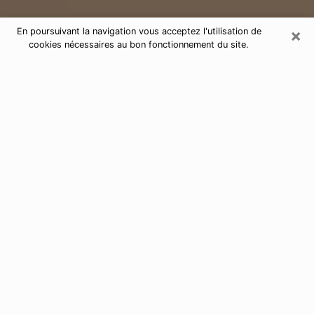
×
En poursuivant la navigation vous acceptez l'utilisation de
cookies nécessaires au bon fonctionnement du site.
Consultation de voyance par
téléphone à Plan-de-Cuques 13380
Aujourd'hui, la voyance est perçue comme étant une
discipline susceptible de fournir et de faire connaître
plusieurs paramètres de la vie d'une personne que ce
soit sur son passé, son présent ou son futur. Elle
permet de révéler les faits essentiels de sa vie qui l'ont
échappé. Bon nombre de personnes s'adonnent à
cette pratique à cause de la portée et de l'envergure
que cela comporte. Toutefois, se procurer les services
d'un voyant ou voyante n'est pas chose aisée. En
trouver un qui effectue des prédictions efficaces et
maîtrise parfaitement les arts divinatoires est tout
aussi problématique. Pour ce faire, effectuer un choix