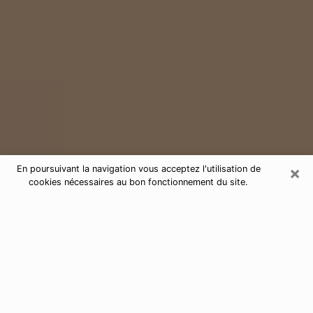
×
En poursuivant la navigation vous acceptez l'utilisation de
cookies nécessaires au bon fonctionnement du site.
Consultation de voyance par
téléphone à Port-Saint-Louis-du-
Rhône 13230
Aujourd'hui, la voyance est perçue comme étant une
discipline susceptible de fournir et de faire connaître
plusieurs paramètres de la vie d'une personne que ce