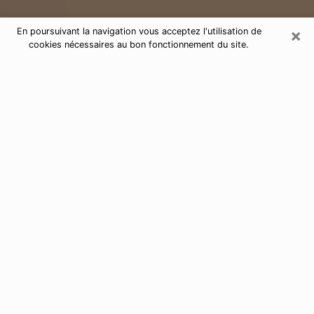
×
En poursuivant la navigation vous acceptez l'utilisation de
cookies nécessaires au bon fonctionnement du site.
Consultation de voyance par
téléphone à Bourg-de-Péage 26300
Aujourd'hui, la voyance est perçue comme étant une
discipline susceptible de fournir et de faire connaître
plusieurs paramètres de la vie d'une personne que ce
soit sur son passé, son présent ou son futur. Elle
permet de révéler les faits essentiels de sa vie qui l'ont
échappé. Bon nombre de personnes s'adonnent à
cette pratique à cause de la portée et de l'envergure
que cela comporte. Toutefois, se procurer les services
d'un voyant ou voyante n'est pas chose aisée. En
trouver un qui effectue des prédictions efficaces et
maîtrise parfaitement les arts divinatoires est tout
aussi problématique. Pour ce faire, effectuer un choix