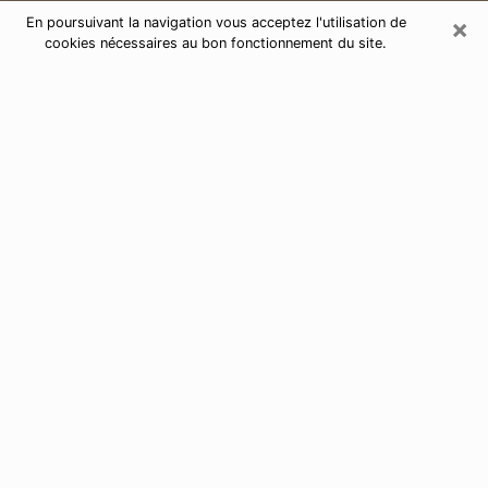
×
En poursuivant la navigation vous acceptez l'utilisation de
cookies nécessaires au bon fonctionnement du site.
Consultation de voyance par
téléphone à Mennecy 91540
Aujourd'hui, la voyance est perçue comme étant une
discipline susceptible de fournir et de faire connaître
plusieurs paramètres de la vie d'une personne que ce
soit sur son passé, son présent ou son futur. Elle
permet de révéler les faits essentiels de sa vie qui l'ont
échappé. Bon nombre de personnes s'adonnent à
cette pratique à cause de la portée et de l'envergure
que cela comporte. Toutefois, se procurer les services
d'un voyant ou voyante n'est pas chose aisée. En
trouver un qui effectue des prédictions efficaces et
maîtrise parfaitement les arts divinatoires est tout
aussi problématique. Pour ce faire, effectuer un choix
parfait afin de jouir d'une voyance sérieuse devient