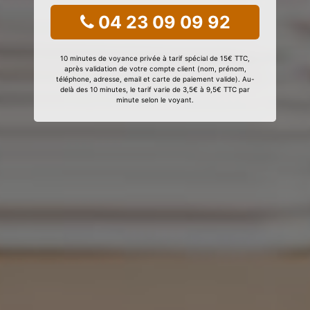
04 23 09 09 92
10 minutes de voyance privée à tarif spécial de 15€ TTC,
après validation de votre compte client (nom, prénom,
téléphone, adresse, email et carte de paiement valide). Au-
delà des 10 minutes, le tarif varie de 3,5€ à 9,5€ TTC par
minute selon le voyant.