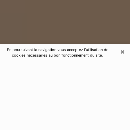
×
En poursuivant la navigation vous acceptez l'utilisation de
cookies nécessaires au bon fonctionnement du site.
Consultation de voyance par
téléphone à Andernos-les-Bains
33510
Aujourd'hui, la voyance est perçue comme étant une
discipline susceptible de fournir et de faire connaître
plusieurs paramètres de la vie d'une personne que ce
soit sur son passé, son présent ou son futur. Elle
permet de révéler les faits essentiels de sa vie qui l'ont
échappé. Bon nombre de personnes s'adonnent à