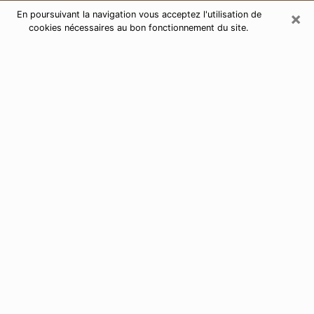
×
En poursuivant la navigation vous acceptez l'utilisation de
cookies nécessaires au bon fonctionnement du site.
Consultation de voyance par
téléphone à Guebwiller 68500
Aujourd'hui, la voyance est perçue comme étant une
discipline susceptible de fournir et de faire connaître
plusieurs paramètres de la vie d'une personne que ce
soit sur son passé, son présent ou son futur. Elle
permet de révéler les faits essentiels de sa vie qui l'ont
échappé. Bon nombre de personnes s'adonnent à
cette pratique à cause de la portée et de l'envergure
que cela comporte. Toutefois, se procurer les services
d'un voyant ou voyante n'est pas chose aisée. En
trouver un qui effectue des prédictions efficaces et
maîtrise parfaitement les arts divinatoires est tout
aussi problématique. Pour ce faire, effectuer un choix
parfait afin de jouir d'une voyance sérieuse devient