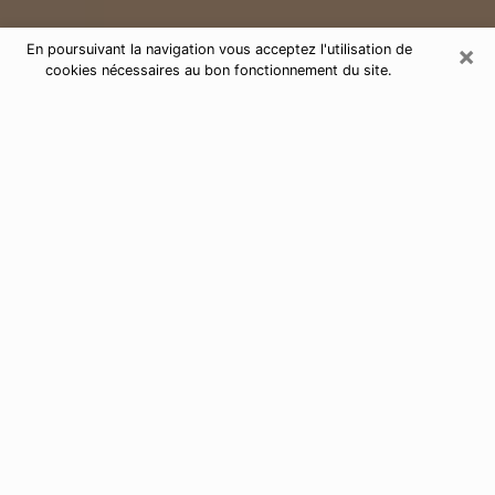
×
En poursuivant la navigation vous acceptez l'utilisation de
cookies nécessaires au bon fonctionnement du site.
Consultation de voyance par
téléphone à Rueil-Malmaison 92500
Aujourd'hui, la voyance est perçue comme étant une
discipline susceptible de fournir et de faire connaître
plusieurs paramètres de la vie d'une personne que ce
soit sur son passé, son présent ou son futur. Elle
permet de révéler les faits essentiels de sa vie qui l'ont
échappé. Bon nombre de personnes s'adonnent à
cette pratique à cause de la portée et de l'envergure
que cela comporte. Toutefois, se procurer les services
d'un voyant ou voyante n'est pas chose aisée. En
trouver un qui effectue des prédictions efficaces et
maîtrise parfaitement les arts divinatoires est tout
aussi problématique. Pour ce faire, effectuer un choix