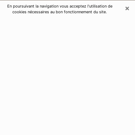
×
En poursuivant la navigation vous acceptez l'utilisation de
cookies nécessaires au bon fonctionnement du site.
Consultation de voyance par
téléphone à La Madeleine 59110
Aujourd'hui, la voyance est perçue comme étant une
discipline susceptible de fournir et de faire connaître
plusieurs paramètres de la vie d'une personne que ce
soit sur son passé, son présent ou son futur. Elle
permet de révéler les faits essentiels de sa vie qui l'ont
échappé. Bon nombre de personnes s'adonnent à
cette pratique à cause de la portée et de l'envergure
que cela comporte. Toutefois, se procurer les services
d'un voyant ou voyante n'est pas chose aisée. En
trouver un qui effectue des prédictions efficaces et
maîtrise parfaitement les arts divinatoires est tout
aussi problématique. Pour ce faire, effectuer un choix
parfait afin de jouir d'une voyance sérieuse devient