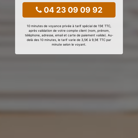
04 23 09 09 92
10 minutes de voyance privée à tarif spécial de 15€ TTC,
après validation de votre compte client (nom, prénom,
téléphone, adresse, email et carte de paiement valide). Au-
delà des 10 minutes, le tarif varie de 3,5€ à 9,5€ TTC par
minute selon le voyant.