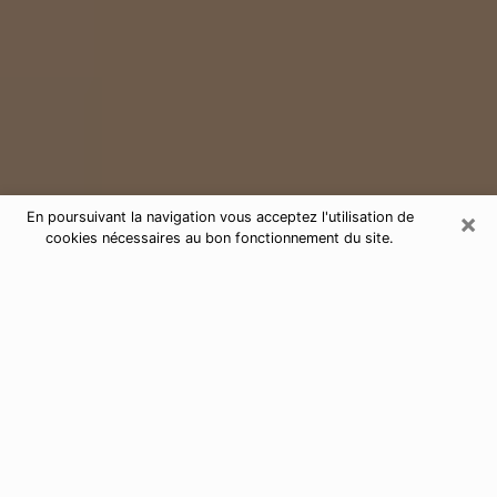
×
En poursuivant la navigation vous acceptez l'utilisation de
cookies nécessaires au bon fonctionnement du site.
Consultation de voyance par
téléphone à Montigny-en-Gohelle
62640
Aujourd'hui, la voyance est perçue comme étant une
discipline susceptible de fournir et de faire connaître
plusieurs paramètres de la vie d'une personne que ce
soit sur son passé, son présent ou son futur. Elle
permet de révéler les faits essentiels de sa vie qui l'ont