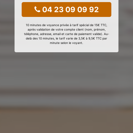
04 23 09 09 92
10 minutes de voyance privée à tarif spécial de 15€ TTC,
après validation de votre compte client (nom, prénom,
téléphone, adresse, email et carte de paiement valide). Au-
delà des 10 minutes, le tarif varie de 3,5€ à 9,5€ TTC par
minute selon le voyant.