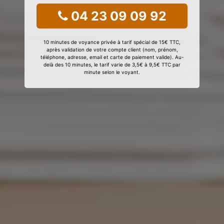
04 23 09 09 92
10 minutes de voyance privée à tarif spécial de 15€ TTC,
après validation de votre compte client (nom, prénom,
téléphone, adresse, email et carte de paiement valide). Au-
delà des 10 minutes, le tarif varie de 3,5€ à 9,5€ TTC par
minute selon le voyant.