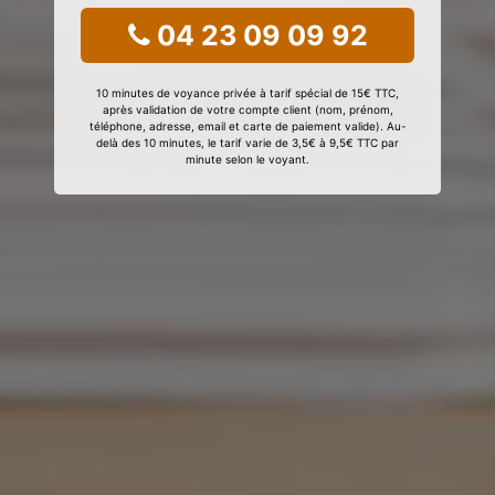
04 23 09 09 92
10 minutes de voyance privée à tarif spécial de 15€ TTC,
après validation de votre compte client (nom, prénom,
téléphone, adresse, email et carte de paiement valide). Au-
delà des 10 minutes, le tarif varie de 3,5€ à 9,5€ TTC par
minute selon le voyant.