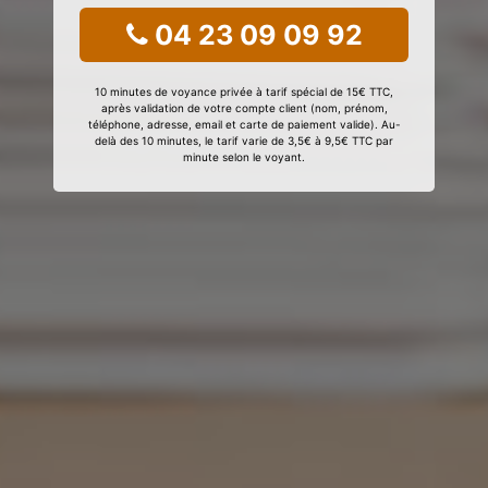
04 23 09 09 92
10 minutes de voyance privée à tarif spécial de 15€ TTC,
après validation de votre compte client (nom, prénom,
téléphone, adresse, email et carte de paiement valide). Au-
delà des 10 minutes, le tarif varie de 3,5€ à 9,5€ TTC par
minute selon le voyant.