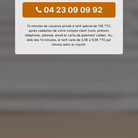
04 23 09 09 92
10 minutes de voyance privée à tarif spécial de 15€ TTC,
après validation de votre compte client (nom, prénom,
téléphone, adresse, email et carte de paiement valide). Au-
delà des 10 minutes, le tarif varie de 3,5€ à 9,5€ TTC par
minute selon le voyant.