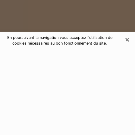
×
En poursuivant la navigation vous acceptez l'utilisation de
cookies nécessaires au bon fonctionnement du site.
Consultation de voyance par
téléphone à Moissy-Cramayel
77550
Aujourd'hui, la voyance est perçue comme étant une
discipline susceptible de fournir et de faire connaître
plusieurs paramètres de la vie d'une personne que ce
soit sur son passé, son présent ou son futur. Elle
permet de révéler les faits essentiels de sa vie qui l'ont
échappé. Bon nombre de personnes s'adonnent à
cette pratique à cause de la portée et de l'envergure
que cela comporte. Toutefois, se procurer les services