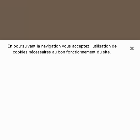
×
En poursuivant la navigation vous acceptez l'utilisation de
cookies nécessaires au bon fonctionnement du site.
Consultation de voyance par
téléphone à Neuilly-sur-Marne
93330
Aujourd'hui, la voyance est perçue comme étant une
discipline susceptible de fournir et de faire connaître
plusieurs paramètres de la vie d'une personne que ce
soit sur son passé, son présent ou son futur. Elle
permet de révéler les faits essentiels de sa vie qui l'ont
échappé. Bon nombre de personnes s'adonnent à
cette pratique à cause de la portée et de l'envergure