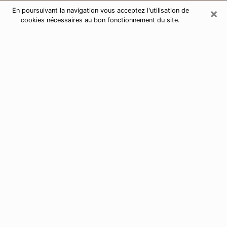
×
En poursuivant la navigation vous acceptez l'utilisation de
cookies nécessaires au bon fonctionnement du site.
Consultation de voyance par
téléphone à Villepinte 93420
Aujourd'hui, la voyance est perçue comme étant une
discipline susceptible de fournir et de faire connaître
plusieurs paramètres de la vie d'une personne que ce
soit sur son passé, son présent ou son futur. Elle
permet de révéler les faits essentiels de sa vie qui l'ont
échappé. Bon nombre de personnes s'adonnent à
cette pratique à cause de la portée et de l'envergure
que cela comporte. Toutefois, se procurer les services
d'un voyant ou voyante n'est pas chose aisée. En
trouver un qui effectue des prédictions efficaces et
maîtrise parfaitement les arts divinatoires est tout
aussi problématique. Pour ce faire, effectuer un choix
parfait afin de jouir d'une voyance sérieuse devient