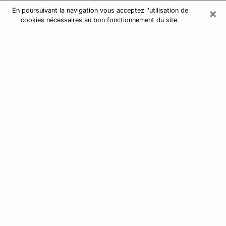
×
En poursuivant la navigation vous acceptez l'utilisation de
cookies nécessaires au bon fonctionnement du site.
Consultation de voyance par
téléphone à Ézanville 95460
Aujourd'hui, la voyance est perçue comme étant une
discipline susceptible de fournir et de faire connaître
plusieurs paramètres de la vie d'une personne que ce
soit sur son passé, son présent ou son futur. Elle
permet de révéler les faits essentiels de sa vie qui l'ont
échappé. Bon nombre de personnes s'adonnent à
cette pratique à cause de la portée et de l'envergure
que cela comporte. Toutefois, se procurer les services
d'un voyant ou voyante n'est pas chose aisée. En
trouver un qui effectue des prédictions efficaces et
maîtrise parfaitement les arts divinatoires est tout
aussi problématique. Pour ce faire, effectuer un choix
parfait afin de jouir d'une voyance sérieuse devient