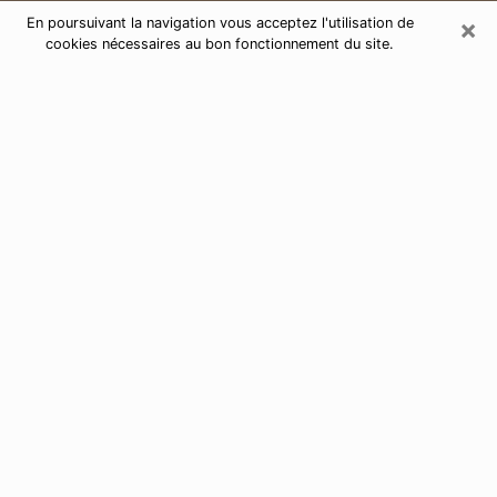
×
En poursuivant la navigation vous acceptez l'utilisation de
cookies nécessaires au bon fonctionnement du site.
Consultation de voyance par
téléphone à Goussainville 95190
Aujourd'hui, la voyance est perçue comme étant une
discipline susceptible de fournir et de faire connaître
plusieurs paramètres de la vie d'une personne que ce
soit sur son passé, son présent ou son futur. Elle
permet de révéler les faits essentiels de sa vie qui l'ont
échappé. Bon nombre de personnes s'adonnent à
cette pratique à cause de la portée et de l'envergure
que cela comporte. Toutefois, se procurer les services
d'un voyant ou voyante n'est pas chose aisée. En
trouver un qui effectue des prédictions efficaces et
maîtrise parfaitement les arts divinatoires est tout
aussi problématique. Pour ce faire, effectuer un choix
parfait afin de jouir d'une voyance sérieuse devient