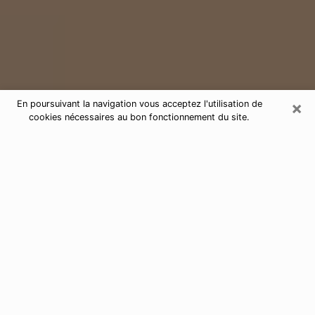
×
En poursuivant la navigation vous acceptez l'utilisation de
cookies nécessaires au bon fonctionnement du site.
Consultation de voyance par
téléphone à Croissy-sur-Seine
78290
Aujourd'hui, la voyance est perçue comme étant une
discipline susceptible de fournir et de faire connaître
plusieurs paramètres de la vie d'une personne que ce
soit sur son passé, son présent ou son futur. Elle
permet de révéler les faits essentiels de sa vie qui l'ont
échappé. Bon nombre de personnes s'adonnent à
cette pratique à cause de la portée et de l'envergure