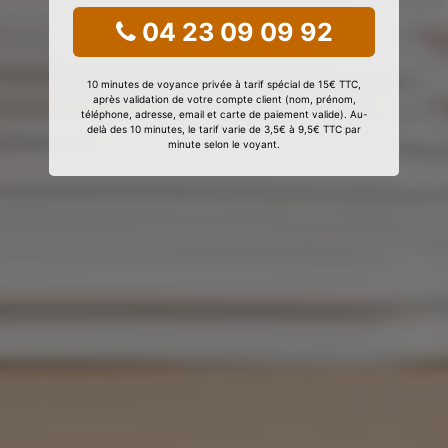
04 23 09 09 92
10 minutes de voyance privée à tarif spécial de 15€ TTC,
après validation de votre compte client (nom, prénom,
téléphone, adresse, email et carte de paiement valide). Au-
delà des 10 minutes, le tarif varie de 3,5€ à 9,5€ TTC par
minute selon le voyant.