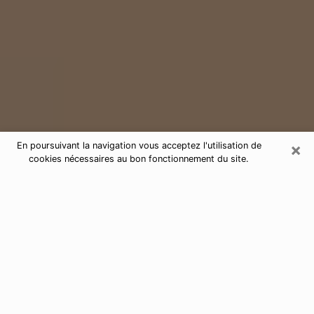
×
En poursuivant la navigation vous acceptez l'utilisation de
cookies nécessaires au bon fonctionnement du site.
Consultation de voyance par
téléphone dans la Haute-Marne 52
Aujourd'hui, la voyance est perçue comme étant une
discipline susceptible de fournir et de faire connaître
plusieurs paramètres de la vie d'une personne que ce
soit sur son passé, son présent ou son futur. Elle
permet de révéler les faits essentiels de sa vie qui l'ont
échappé. Bon nombre de personnes s'adonnent à