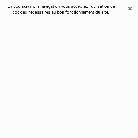
×
En poursuivant la navigation vous acceptez l'utilisation de
cookies nécessaires au bon fonctionnement du site.
Consultation de voyance par
téléphone à Héricourt 70400
Aujourd'hui, la voyance est perçue comme étant une
discipline susceptible de fournir et de faire connaître
plusieurs paramètres de la vie d'une personne que ce
soit sur son passé, son présent ou son futur. Elle
permet de révéler les faits essentiels de sa vie qui l'ont
échappé. Bon nombre de personnes s'adonnent à
cette pratique à cause de la portée et de l'envergure
que cela comporte. Toutefois, se procurer les services
d'un voyant ou voyante n'est pas chose aisée. En
trouver un qui effectue des prédictions efficaces et
maîtrise parfaitement les arts divinatoires est tout
aussi problématique. Pour ce faire, effectuer un choix
parfait afin de jouir d'une voyance sérieuse devient