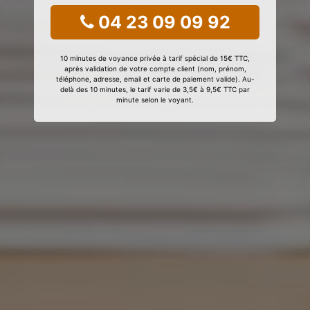
04 23 09 09 92
10 minutes de voyance privée à tarif spécial de 15€ TTC,
après validation de votre compte client (nom, prénom,
téléphone, adresse, email et carte de paiement valide). Au-
delà des 10 minutes, le tarif varie de 3,5€ à 9,5€ TTC par
minute selon le voyant.