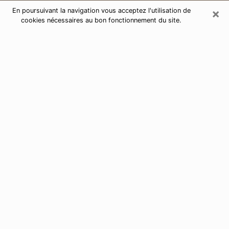
×
En poursuivant la navigation vous acceptez l'utilisation de
cookies nécessaires au bon fonctionnement du site.
Consultation de voyance par
téléphone à Montpellier 34090
Aujourd'hui, la voyance est perçue comme étant une
discipline susceptible de fournir et de faire connaître
plusieurs paramètres de la vie d'une personne que ce
soit sur son passé, son présent ou son futur. Elle
permet de révéler les faits essentiels de sa vie qui l'ont
échappé. Bon nombre de personnes s'adonnent à
cette pratique à cause de la portée et de l'envergure
que cela comporte. Toutefois, se procurer les services
d'un voyant ou voyante n'est pas chose aisée. En
trouver un qui effectue des prédictions efficaces et
maîtrise parfaitement les arts divinatoires est tout
aussi problématique. Pour ce faire, effectuer un choix
parfait afin de jouir d'une voyance sérieuse devient