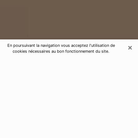
×
En poursuivant la navigation vous acceptez l'utilisation de
cookies nécessaires au bon fonctionnement du site.
Consultation de voyance par
téléphone à Saint-Cyr-sur-Loire
37540
Aujourd'hui, la voyance est perçue comme étant une
discipline susceptible de fournir et de faire connaître
plusieurs paramètres de la vie d'une personne que ce
soit sur son passé, son présent ou son futur. Elle
permet de révéler les faits essentiels de sa vie qui l'ont
échappé. Bon nombre de personnes s'adonnent à
cette pratique à cause de la portée et de l'envergure