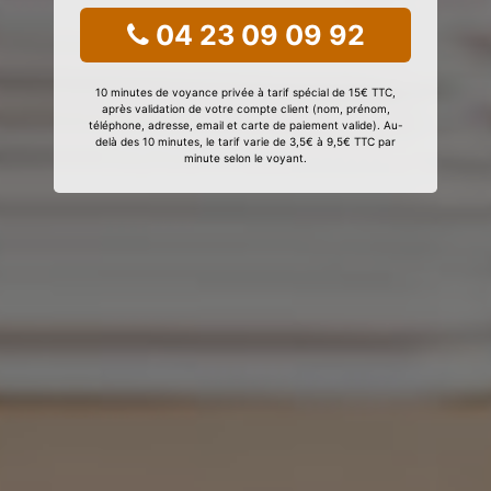
04 23 09 09 92
10 minutes de voyance privée à tarif spécial de 15€ TTC,
après validation de votre compte client (nom, prénom,
téléphone, adresse, email et carte de paiement valide). Au-
delà des 10 minutes, le tarif varie de 3,5€ à 9,5€ TTC par
minute selon le voyant.