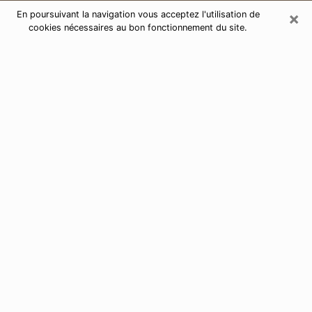
×
En poursuivant la navigation vous acceptez l'utilisation de
cookies nécessaires au bon fonctionnement du site.
Consultation de voyance par
téléphone à Lanester 56600
Aujourd'hui, la voyance est perçue comme étant une
discipline susceptible de fournir et de faire connaître
plusieurs paramètres de la vie d'une personne que ce
soit sur son passé, son présent ou son futur. Elle
permet de révéler les faits essentiels de sa vie qui l'ont
échappé. Bon nombre de personnes s'adonnent à
cette pratique à cause de la portée et de l'envergure
que cela comporte. Toutefois, se procurer les services
d'un voyant ou voyante n'est pas chose aisée. En
trouver un qui effectue des prédictions efficaces et
maîtrise parfaitement les arts divinatoires est tout
aussi problématique. Pour ce faire, effectuer un choix
parfait afin de jouir d'une voyance sérieuse devient