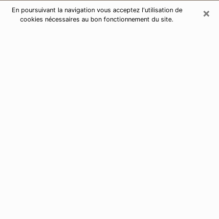
×
En poursuivant la navigation vous acceptez l'utilisation de
cookies nécessaires au bon fonctionnement du site.
Consultation de voyance par
téléphone à Albertville 73200
Aujourd'hui, la voyance est perçue comme étant une
discipline susceptible de fournir et de faire connaître
plusieurs paramètres de la vie d'une personne que ce
soit sur son passé, son présent ou son futur. Elle
permet de révéler les faits essentiels de sa vie qui l'ont
échappé. Bon nombre de personnes s'adonnent à
cette pratique à cause de la portée et de l'envergure
que cela comporte. Toutefois, se procurer les services
d'un voyant ou voyante n'est pas chose aisée. En
trouver un qui effectue des prédictions efficaces et
maîtrise parfaitement les arts divinatoires est tout
aussi problématique. Pour ce faire, effectuer un choix
parfait afin de jouir d'une voyance sérieuse devient