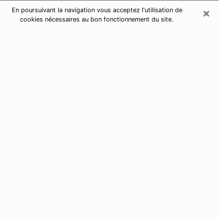
×
En poursuivant la navigation vous acceptez l'utilisation de
cookies nécessaires au bon fonctionnement du site.
Consultation de voyance par
téléphone à Alfortville 94140
Aujourd'hui, la voyance est perçue comme étant une
discipline susceptible de fournir et de faire connaître
plusieurs paramètres de la vie d'une personne que ce
soit sur son passé, son présent ou son futur. Elle
permet de révéler les faits essentiels de sa vie qui l'ont
échappé. Bon nombre de personnes s'adonnent à
cette pratique à cause de la portée et de l'envergure
que cela comporte. Toutefois, se procurer les services
d'un voyant ou voyante n'est pas chose aisée. En
trouver un qui effectue des prédictions efficaces et
maîtrise parfaitement les arts divinatoires est tout
aussi problématique. Pour ce faire, effectuer un choix
parfait afin de jouir d'une voyance sérieuse devient