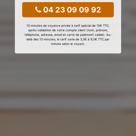
04 23 09 09 92
10 minutes de voyance privée à tarif spécial de 15€ TTC,
après validation de votre compte client (nom, prénom,
téléphone, adresse, email et carte de paiement valide). Au-
delà des 10 minutes, le tarif varie de 3,5€ à 9,5€ TTC par
minute selon le voyant.