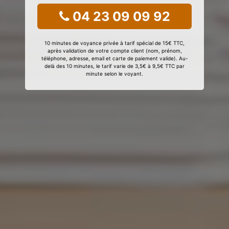
04 23 09 09 92
10 minutes de voyance privée à tarif spécial de 15€ TTC,
après validation de votre compte client (nom, prénom,
téléphone, adresse, email et carte de paiement valide). Au-
delà des 10 minutes, le tarif varie de 3,5€ à 9,5€ TTC par
minute selon le voyant.