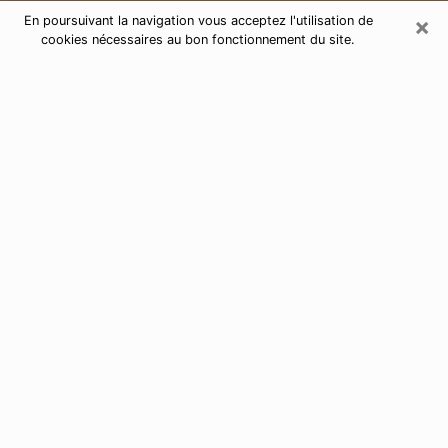
×
En poursuivant la navigation vous acceptez l'utilisation de
cookies nécessaires au bon fonctionnement du site.
Consultation de voyance par
téléphone à Carpentras 84200
Aujourd'hui, la voyance est perçue comme étant une
discipline susceptible de fournir et de faire connaître
plusieurs paramètres de la vie d'une personne que ce
soit sur son passé, son présent ou son futur. Elle
permet de révéler les faits essentiels de sa vie qui l'ont
échappé. Bon nombre de personnes s'adonnent à
cette pratique à cause de la portée et de l'envergure
que cela comporte. Toutefois, se procurer les services
d'un voyant ou voyante n'est pas chose aisée. En
trouver un qui effectue des prédictions efficaces et
maîtrise parfaitement les arts divinatoires est tout
aussi problématique. Pour ce faire, effectuer un choix
parfait afin de jouir d'une voyance sérieuse devient