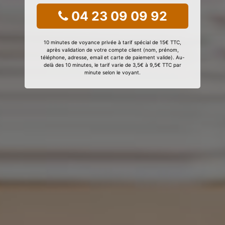
04 23 09 09 92
10 minutes de voyance privée à tarif spécial de 15€ TTC,
après validation de votre compte client (nom, prénom,
téléphone, adresse, email et carte de paiement valide). Au-
delà des 10 minutes, le tarif varie de 3,5€ à 9,5€ TTC par
minute selon le voyant.