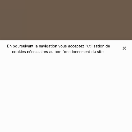
×
En poursuivant la navigation vous acceptez l'utilisation de
cookies nécessaires au bon fonctionnement du site.
Consultation de voyance par
téléphone dans la Sarthe 72
Aujourd'hui, la voyance est perçue comme étant une
discipline susceptible de fournir et de faire connaître
plusieurs paramètres de la vie d'une personne que ce
soit sur son passé, son présent ou son futur. Elle
permet de révéler les faits essentiels de sa vie qui l'ont
échappé. Bon nombre de personnes s'adonnent à
cette pratique à cause de la portée et de l'envergure
que cela comporte. Toutefois, se procurer les services